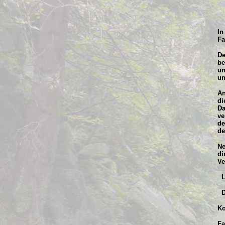
In
Fa
De
be
un
un
An
di
Da
ve
de
de
Ne
di
Ve
L
D
Ko
Fa