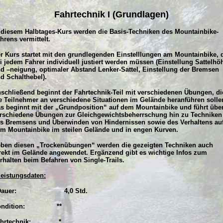
Fahrtechnik I (
Grundlagen)
 diesem Halbtages-Kurs werden die Basis-Techniken des Mountainbike-
hrens vermittelt.
r Kurs startet mit den grundlegenden Einstelllungen am Mountainbike, 
i jedem Fahrer individuell justiert werden müssen (Einstellung Sattelhö
d –neigung, optimaler Abstand Lenker-Sattel, Einstellung der Bremsen
d Schalthebel).
schließend beginnt der Fahrtechnik-Teil mit verschiedenen Übungen, di
e Teilnehmer an verschiedene Situationen im Gelände heranführen solle
s beginnt mit der „Grundposition“ auf dem Mountainbike und führt übe
rschiedene Übungen zur Gleichgewichtsbeherrschung hin zu Techniken
s Bremsens und Überwinden von Hindernissen sowie des Verhaltens au
m Mountainbike im steilen Gelände und in engen Kurven.
ben diesen „Trockenübungen“ werden die gezeigten Techniken auch
rekt im Gelände angewendet. Ergänzend gibt es wichtige Infos zum
rhalten beim Befahren von Single-Trails.
eistungsdaten:
auer:
4,0 Std.
ndition:
**
hrtechnik:
*