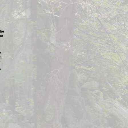
die
he
e
n.
r
f